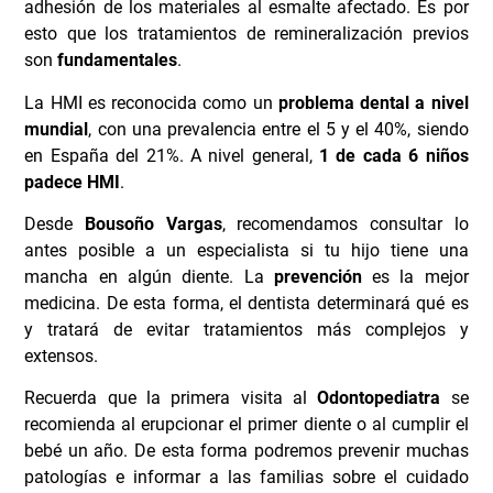
mancha en algún diente. La
prevención
es la mejor
medicina. De esta forma, el dentista determinará qué es
y tratará de evitar tratamientos más complejos y
extensos.
Recuerda que la primera visita al
Odontopediatra
se
recomienda al erupcionar el primer diente o al cumplir el
bebé un año. De esta forma podremos prevenir muchas
patologías e informar a las familias sobre el cuidado
bucal de los más pequeños.
Clínica Bousoño Vargas
, tus
dentistas en Oviedo
de
referencia. Formamos parte de
Clínicas W
y aplicamos el
método Slow con nuestros pacientes.
Solicita
información
de todos nuestros tratamientos en el
984
283 555
.
ANTERIOR
SIGUIENTE
LENGUA COVID ¿NUEVO SÍNTOMA DE CORONAVIRUS?
APACI entrevista al Dr. Carlos Bousoño