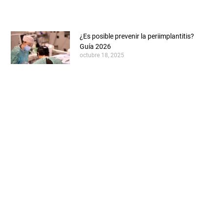
salen los definitivos?
febrero 24, 2025