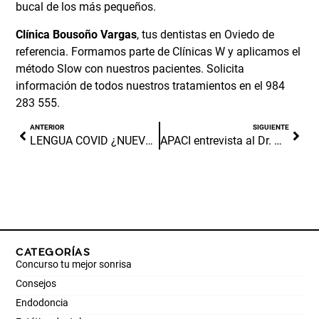
CATEGORÍAS
Concurso tu mejor sonrisa
Consejos
Endodoncia
Estética dental
General
Implantología dental
Noticias
Odontopediatria
Ortodoncia
Prensa
Salud bucodental
ÚLTIMOS ARTÍCULOS
Odontopediatría y vías aéreas en niños: