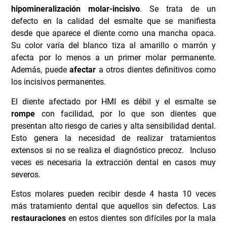
Esto genera la necesidad de realizar tratamientos
extensos si no se realiza el diagnóstico precoz. Incluso
veces es necesaria la extracción dental en casos muy
severos.
Estos molares pueden recibir desde 4 hasta 10 veces
más tratamiento dental que aquellos sin defectos. Las
restauraciones
en estos dientes son difíciles por la mala
adhesión de los materiales al esmalte afectado. Es por
esto que los tratamientos de remineralización previos
son
fundamentales
.
La HMI es reconocida como un
problema dental a nivel
mundial
, con una prevalencia entre el 5 y el 40%, siendo
en España del 21%. A nivel general,
1 de cada 6 niños
padece HMI
.
Desde
Bousoño Vargas
, recomendamos consultar lo
antes posible a un especialista si tu hijo tiene una