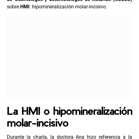
sobre
HMI
: hipomineralización molar-incisivo.
La HMI o hipomineralización
molar-incisivo
Durante la charla, la doctora Ana hizo referencia a la
hipomineralización molar-incisivo
. Se trata de un
defecto en la calidad del esmalte que se manifiesta
desde que aparece el diente como una mancha opaca.
Su color varía del blanco tiza al amarillo o marrón y
afecta por lo menos a un primer molar permanente.
Además, puede
afectar
a otros dientes definitivos como
los incisivos permanentes.
El diente afectado por HMI es débil y el esmalte se
rompe
con facilidad, por lo que son dientes que
presentan alto riesgo de caries y alta sensibilidad dental.