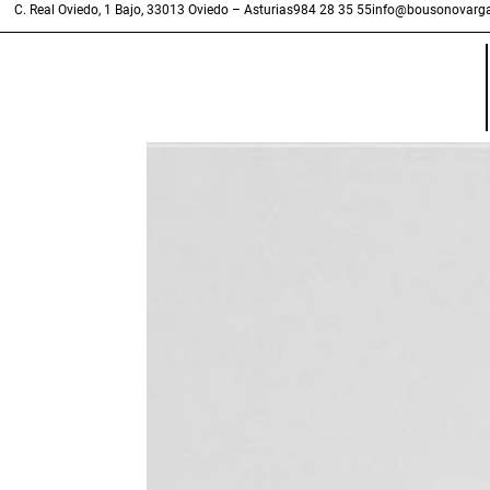
C. Real Oviedo, 1 Bajo, 33013 Oviedo – Asturias
984 28 35 55
info@bousonovarga