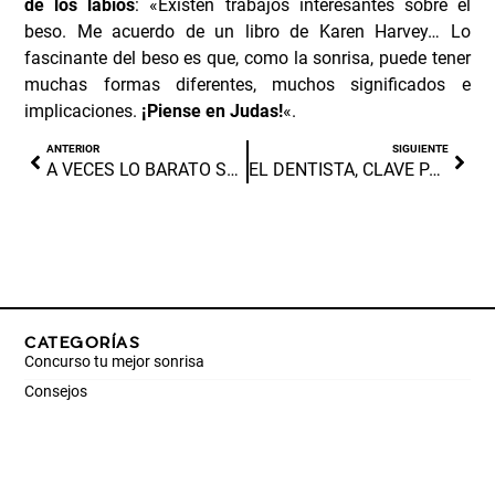
de los labios
: «Existen trabajos interesantes sobre el
beso. Me acuerdo de un libro de Karen Harvey… Lo
fascinante del beso es que, como la sonrisa, puede tener
muchas formas diferentes, muchos significados e
implicaciones.
¡Piense en Judas!
«.
ANTERIOR
SIGUIENTE
A VECES LO BARATO SALE CARO
EL DENTISTA, CLAVE PARA QUE LOS FUMADORES ABANDONEN EL HÁBITO
CATEGORÍAS
Concurso tu mejor sonrisa
Consejos
Endodoncia
Estética dental
General