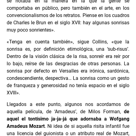
se notaba en la manera en la que la gente se
comportaba en público, pero también en el arte, en los
convencionalismos de los retratos. Piense en los cuadros
de Charles le Brun en el siglo XVII: hay algunas sonrisas
muy poco sonrientes».
«Tenga en cuenta también», sigue Collins, «que la
sonrisa es, por definición etimológica, una ‘sub-risus’.
Dentro de la visión clásica de la risa, sonreír era reír por
lo bajo, reírse de las desgracias de otras personas. La
sonrisa por defecto en Versalles era irónica, sardónica,
condescendiente, despectiva… La sonrisa como un gesto
de franqueza y generosidad no tenía espacio en el siglo
XVIII».
Llegados a este punto, algunos nos acordamos de
aquella película, de ‘Amadeus’, de Milos Forman,
de
aquel el tontísimo ja-ja-já que adornaba a Wofgang
Amadeus Mozart
. Ni idea de si aquella risita infantil fue
una licencia del guionista o un atributo real de Mozart,