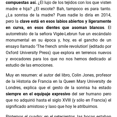
compuestas así.
¿El lujo de los tejidos con los que visten
madre e hija? ¿El escote? Bah, tampoco es para tanto.
¿La sonrisa de la madre? Pues nadie lo diría en 2014,
pero la
clave está en esos labios abiertos y ligeramente
en curva, en esos dientes que asoman blancos
. El
autorretrato de la señora Vigée-Lebrun fue un escándalo
monumental en su época y, hoy, es el gancho de un
ensayo llamado ‘The french smile revolution’ (editado por
Oxford University Press) que explora en terrenos nuevos
y evocadores para los que no nos hemos dedicado al
estudio de las emociones.
Muy en resumen: el autor del libro, Colin Jones, profesor
de la Historia de Francia en la Queen Mary University de
Londres, explica que el gesto de la sonrisa ha estado
siempre en el equipaje expresivo
del ser humano pero
que no adquirió hasta el siglo XVIII (y sólo en Francia) el
significado amistoso y laxo que hoy le atribuimos.
Pintemos el cuadro: en el setecientos, las bocas estaban