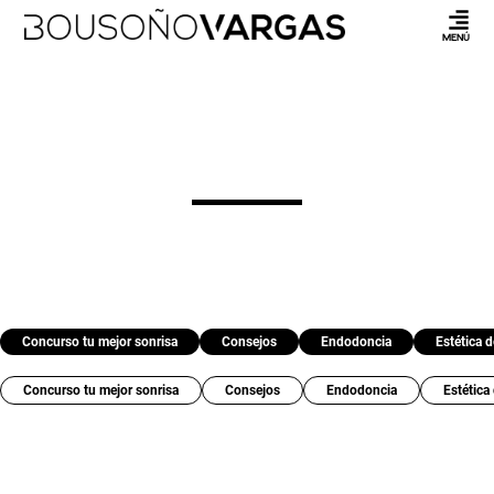
MENÚ
Concurso tu mejor sonrisa
Consejos
Endodoncia
Estética d
Concurso tu mejor sonrisa
Consejos
Endodoncia
Estética