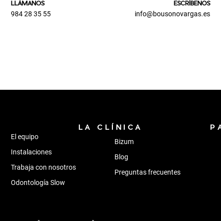
LLÁMANOS
ESCRÍBENOS
984 28 35 55
info@bousonovargas.es
LA CLÍNICA
P
El equipo
Bizum
Instalaciones
Blog
Trabaja con nosotros
Preguntas frecuentes
Odontología Slow