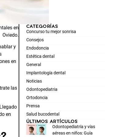
CATEGORÍAS
ntales en
Concurso tu mejor sonrisa
Oviedo
.
Consejos
hablar y
Endodoncia
s
Estética dental
iones en
General
Implantología dental
Noticias
trate las
Odontopediatria
Ortodoncia
Prensa
 Llegado
do en
Salud bucodental
ÚLTIMOS ARTÍCULOS
Odontopediatría y vías
s?
aéreas en niños: Guía