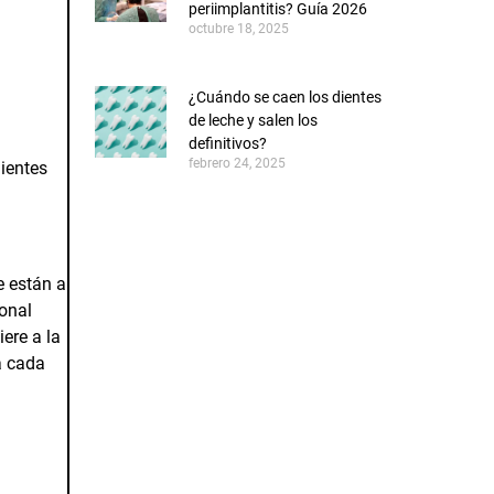
periimplantitis? Guía 2026
octubre 18, 2025
¿Cuándo se caen los dientes
de leche y salen los
definitivos?
febrero 24, 2025
ientes
e están a
ional
iere a la
a cada
CONOCE AL EQUIPO