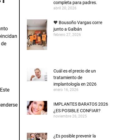
completa para padres.
abril 20, 2026
🧡 Bousoño Vargas corre
unto
junto a Galbán
febrero 27, 2026
oincidan
 de
Cuál es el precio de un
tratamiento de
implantología en 2026
 Este
enero 16, 2026
IMPLANTES BARATOS 2026
tenderse
¿ES POSIBLE CONFIAR?
noviembre 26, 2025
¿Es posible prevenir la