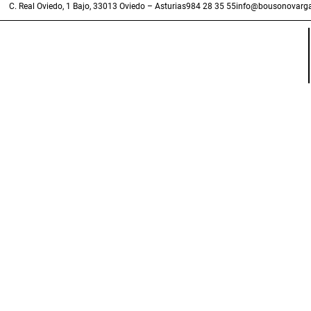
C. Real Oviedo, 1 Bajo, 33013 Oviedo – Asturias
984 28 35 55
info@bousonovarga