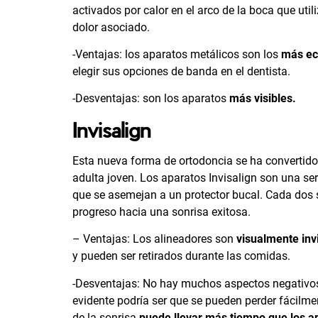
activados por calor en el arco de la boca que utili
dolor asociado.
-Ventajas: los aparatos metálicos son los
más e
elegir sus opciones de banda en el dentista.
-Desventajas: son los aparatos
más visibles.
Invisalign
Esta nueva forma de ortodoncia se ha convertido
adulta joven. Los aparatos Invisalign son una se
que se asemejan a un protector bucal. Cada dos s
progreso hacia una sonrisa exitosa.
– Ventajas: Los alineadores son
visualmente inv
y pueden ser retirados durante las comidas.
-Desventajas: No hay muchos aspectos negativos 
evidente podría ser que se pueden perder fácilme
de la sonrisa
puede llevar más tiempo que los ap