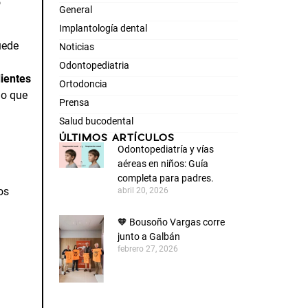
o
General
Implantología dental
uede
Noticias
Odontopediatria
dientes
Ortodoncia
do que
Prensa
Salud bucodental
ÚLTIMOS ARTÍCULOS
Odontopediatría y vías
aéreas en niños: Guía
completa para padres.
os
abril 20, 2026
🧡 Bousoño Vargas corre
junto a Galbán
febrero 27, 2026