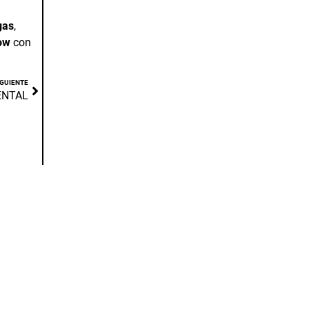
gas
,
ow
con
IGUIENTE
ENTAL
CONOCE AL EQUIPO
BOUSOÑO VARGAS