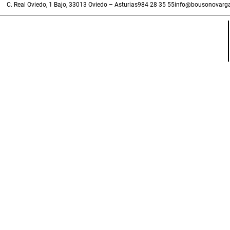
C. Real Oviedo, 1 Bajo, 33013 Oviedo – Asturias
984 28 35 55
info@bousonovarga