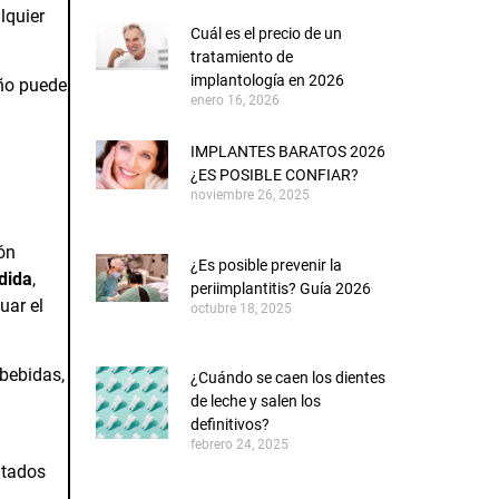
lquier
Cuál es el precio de un
tratamiento de
implantología en 2026
iño puede
enero 16, 2026
IMPLANTES BARATOS 2026
¿ES POSIBLE CONFIAR?
noviembre 26, 2025
ón
¿Es posible prevenir la
dida
,
periimplantitis? Guía 2026
uar el
octubre 18, 2025
 bebidas,
¿Cuándo se caen los dientes
de leche y salen los
definitivos?
febrero 24, 2025
ltados