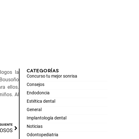
CATEGORÍAS
logos la
Concurso tu mejor sonrisa
, Bousoño
Consejos
ra ellos.
Endodoncia
niños. Al
Estética dental
.
General
Implantología dental
IGUIENTE
Noticias
MOSOS
Odontopediatria