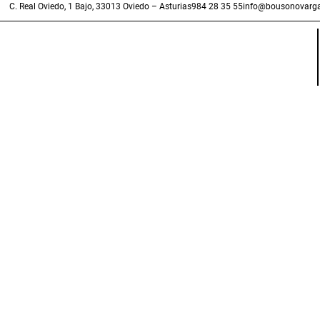
C. Real Oviedo, 1 Bajo, 33013 Oviedo – Asturias
984 28 35 55
info@bousonovarga