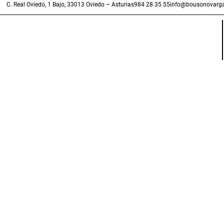
C. Real Oviedo, 1 Bajo, 33013 Oviedo – Asturias
984 28 35 55
info@bousonovarga