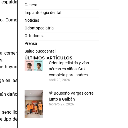
e espalda
General
Implantología dental
nto. Como
Noticias
Odontopediatria
Ortodoncia
Prensa
Salud bucodental
ra comer,
ÚLTIMOS ARTÍCULOS
s.
Odontopediatría y vías
que hayan
aéreas en niños: Guía
completa para padres.
ga en las
abril 20, 2026
🧡 Bousoño Vargas corre
lgún daño
junto a Galbán
febrero 27, 2026
 sencillo
e tipo de
.