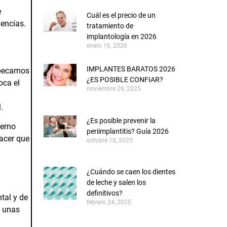
e
Cuál es el precio de un
 encías.
tratamiento de
implantología en 2026
enero 16, 2026
IMPLANTES BARATOS 2026
 pecamos
¿ES POSIBLE CONFIAR?
oca el
noviembre 26, 2025
.
¿Es posible prevenir la
ierno
periimplantitis? Guía 2026
hacer que
octubre 18, 2025
¿Cuándo se caen los dientes
de leche y salen los
definitivos?
ntal y de
febrero 24, 2025
l unas