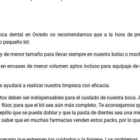
ínica dental en Oviedo os recomendamos que a la hora de pre
o pequeño kit:
s y de menor tamaño para llevar siempre en nuestro bolso o moch
la en envases de menor volumen aptos incluso para equipaje d
yudará a realizar nuestra limpieza con eficacia.
tos deben ser indispensables para el cuidado de nuestra boca
 flúor, para que el kit sea aún más completo. Te aconsejamos q
epillo que se pueda doblar y que la pasta de dientes sea una mi
ebes saber que en muchas farmacias venden estos packs, por lo qu
ecesario que extremen los cuidados y la higiene. Los problemas