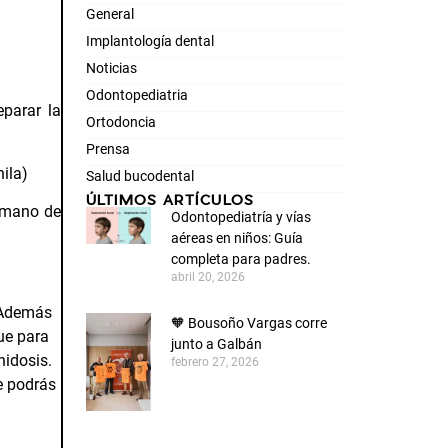
General
Implantología dental
Noticias
Odontopediatria
parar la
Ortodoncia
Prensa
ila)
Salud bucodental
ÚLTIMOS ARTÍCULOS
e mano de
Odontopediatría y vías
aéreas en niños: Guía
completa para padres.
abril 20, 2026
. Además
🧡 Bousoño Vargas corre
ue para
junto a Galbán
nidosis.
febrero 27, 2026
e podrás