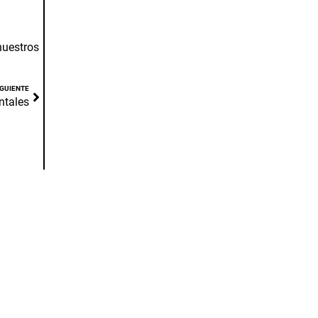
uestros
IGUIENTE
ntales
CONOCE AL EQUIPO
BOUSOÑO VARGAS