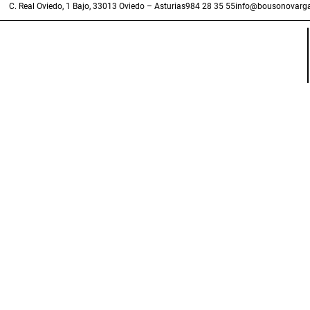
C. Real Oviedo, 1 Bajo, 33013 Oviedo – Asturias
984 28 35 55
info@bousonovarga