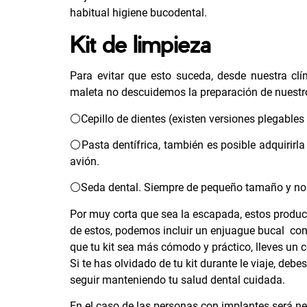
habitual higiene bucodental.
Kit de limpieza
Para evitar que esto suceda, desde nuestra cl
maleta no descuidemos la preparación de nuestr
⚪Cepillo de dientes (existen versiones plegable
⚪Pasta dentífrica, también es posible adquirir
avión.
⚪Seda dental. Siempre de pequeño tamaño y nos a
Por muy corta que sea la escapada, estos produc
de estos, podemos incluir un enjuague bucal con
que tu kit sea más cómodo y práctico, lleves un c
Si te has olvidado de tu kit durante le viaje, d
seguir manteniendo tu salud dental cuidada.
En el caso de las personas con implantes será n