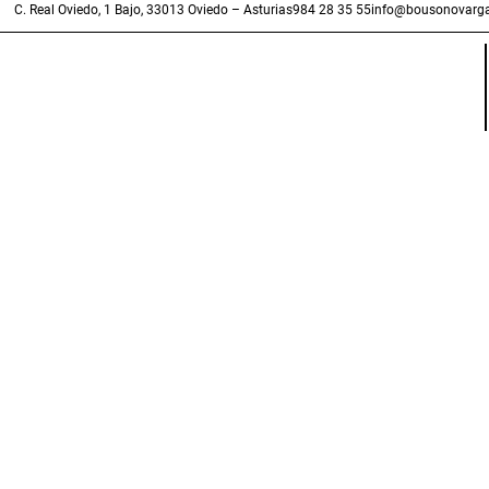
C. Real Oviedo, 1 Bajo, 33013 Oviedo – Asturias
984 28 35 55
info@bousonovarga