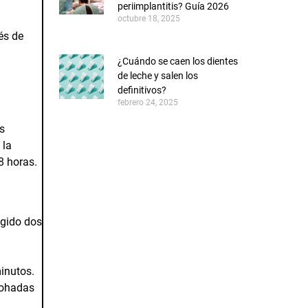
periimplantitis? Guía 2026
octubre 18, 2025
és de
¿Cuándo se caen los dientes
de leche y salen los
definitivos?
febrero 24, 2025
s
 la
8 horas.
lgido dos
CONOCE AL EQUIPO
inutos.
mohadas