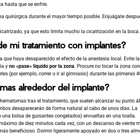
ca hasta que se enfríe.
na quirúrgica durante el mayor tiempo posible. Enjuágate despu
catrizado, ya que esto limita mucho la cicatrización en la boca.
e mi tratamiento con implantes?
que haya desaparecido el efecto de la anestesia local. Evite la
ía y
no «pase» líquido por la zona
. Procure no tocar la zona con
tes (por ejemplo, correr o ir al gimnasio) durante las primeras 4
mas alrededor del implante?
 hematomas tras el tratamiento, que suelen alcanzar su punto á
ambos desaparecerán de forma natural al cabo de unos días. La
 una bolsa de guisantes congelados) envueltas en una toalla.
 máximo de diez minutos cada vez, con un descanso de veinte m
s más beneficioso. Dormir ligeramente apoyado en dos o tres al