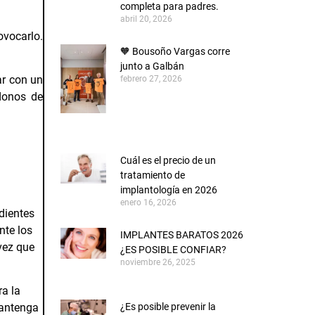
completa para padres.
abril 20, 2026
ovocarlo.
🧡 Bousoño Vargas corre
junto a Galbán
ar con un
febrero 27, 2026
donos de
Cuál es el precio de un
tratamiento de
implantología en 2026
enero 16, 2026
dientes
nte los
IMPLANTES BARATOS 2026
vez que
¿ES POSIBLE CONFIAR?
noviembre 26, 2025
a la
¿Es posible prevenir la
mantenga