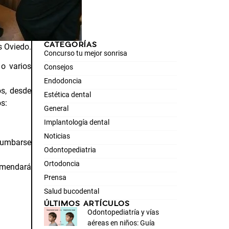
CATEGORÍAS
s Oviedo.
Concurso tu mejor sonrisa
 o varios
Consejos
Endodoncia
os, desde
Estética dental
s:
General
Implantología dental
Noticias
 tumbarse
Odontopediatria
Ortodoncia
omendará
Prensa
Salud bucodental
ÚLTIMOS ARTÍCULOS
Odontopediatría y vías
aéreas en niños: Guía