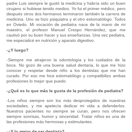
padre Luis siempre le gustó la medicina y habría sido un buen
cirujano si hubiese tenido medios. Yo fui el primer médico, pero
después otros dos hermanos terminaron también la carrera de
medicina. Uno se hizo psiquiatra y el otro estomatólogo. Todos
en Oviedo. Mi vocación de pediatra nace de la mano de mi
maestro, el profesor Manuel Crespo Hernández, que me
cautivó por su buen hacer y sus enseñanzas. Una vez pediatra,
me especialicé en nutrición y aparato digestivo.
-¿Y luego?
-Siempre me atrajeron la odontología y los cuidados de la
boca. No gozo de una buena salud dentaria, lo que me hizo
conocer y respetar desde niño a los dentistas que me han
curado. Por eso me hice estomatólogo y compatibilizo ambas
profesiones lo mejor que puedo.
-¿Qué es lo que más le gusta de la profesión de pediatra?
-Los niños siempre son los más desprotegidos de nuestras
sociedades, y me apetecía dedicar mi vida a defenderlos.
Nuestros pacientes no siempre se curan, pero nos ofrecen
siempre sonrisas, humor y sinceridad. Tratar niños es una de
las profesiones más hermosas y estimulantes.
-¿Y lo mejor de ser dentista?