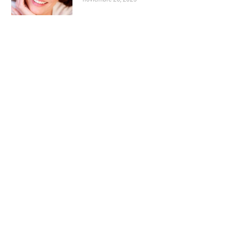
¿Es posible prevenir la periimplantitis?
Guía 2026
octubre 18, 2025
¿Cuándo se caen los dientes de leche y
salen los definitivos?
febrero 24, 2025