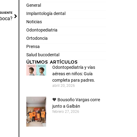
General
IGUIENTE
Implantología dental
 boca?
Noticias
Odontopediatria
Ortodoncia
Prensa
Salud bucodental
ÚLTIMOS ARTÍCULOS
Odontopediatría y vías
aéreas en niños: Guía
completa para padres.
abril 20, 2026
🧡 Bousoño Vargas corre
junto a Galbán
febrero 27, 2026