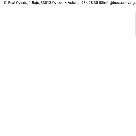
C. Real Oviedo, 1 Bajo, 33013 Oviedo – Asturias
984 28 35 55
info@bousonovarga