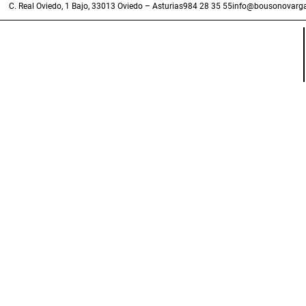
C. Real Oviedo, 1 Bajo, 33013 Oviedo – Asturias
984 28 35 55
info@bousonovarga