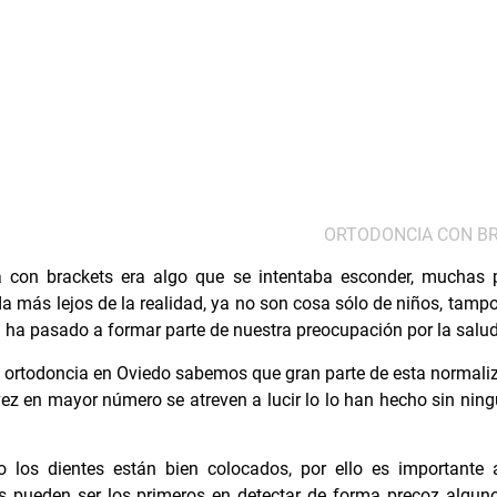
ORTODONCIA CON B
a
con brackets era algo que se intentaba esconder, muchas 
da más lejos de la realidad, ya no son cosa sólo de niños, tamp
 ha pasado a formar parte de nuestra preocupación por la salud
n ortodoncia en Oviedo
sabemos que gran parte de esta normali
z en mayor número se atreven a lucir lo lo han hecho sin nin
os dientes están bien colocados, por ello es importante a
s pueden ser los primeros en detectar de forma precoz algun