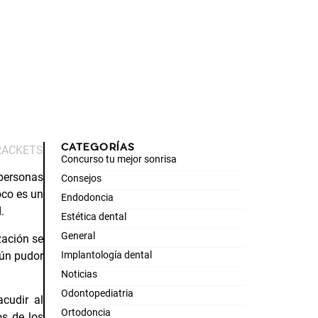
CATEGORÍAS
RACKETS
Concurso tu mejor sonrisa
personas
Consejos
oco es un
Endodoncia
.
Estética dental
General
zación se
gún pudor
Implantología dental
Noticias
Odontopediatria
cudir al
Ortodoncia
os de los