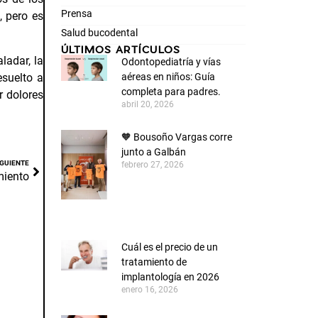
Prensa
, pero es
Salud bucodental
ÚLTIMOS ARTÍCULOS
ladar, la
Odontopediatría y vías
esuelto a
aéreas en niños: Guía
completa para padres.
r dolores
abril 20, 2026
🧡 Bousoño Vargas corre
junto a Galbán
IGUIENTE
febrero 27, 2026
miento
Cuál es el precio de un
tratamiento de
implantología en 2026
enero 16, 2026