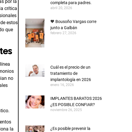
s por la
completa para padres.
a crítica
abril 20, 2026
sionales
🧡 Bousoño Vargas corre
 de estos
junto a Galbán
ado que
febrero 27, 2026
tes
línea
Cuál es el precio de un
imonios
tratamiento de
cian no
implantología en 2026
ales
enero 16, 2026
IMPLANTES BARATOS 2026
¿ES POSIBLE CONFIAR?
tico.
noviembre 26, 2025
ientos
¿Es posible prevenir la
iona la