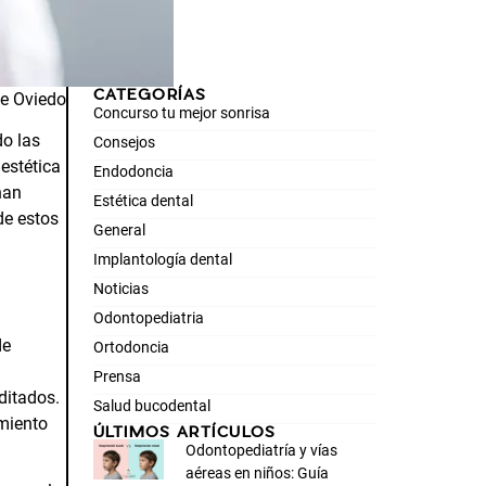
CATEGORÍAS
le Oviedo
Concurso tu mejor sonrisa
do las
Consejos
estética
Endodoncia
han
Estética dental
de estos
General
Implantología dental
Noticias
Odontopediatria
de
Ortodoncia
Prensa
ditados.
Salud bucodental
imiento
ÚLTIMOS ARTÍCULOS
Odontopediatría y vías
aéreas en niños: Guía