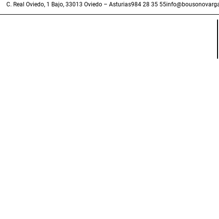
C. Real Oviedo, 1 Bajo, 33013 Oviedo – Asturias
984 28 35 55
info@bousonovarga