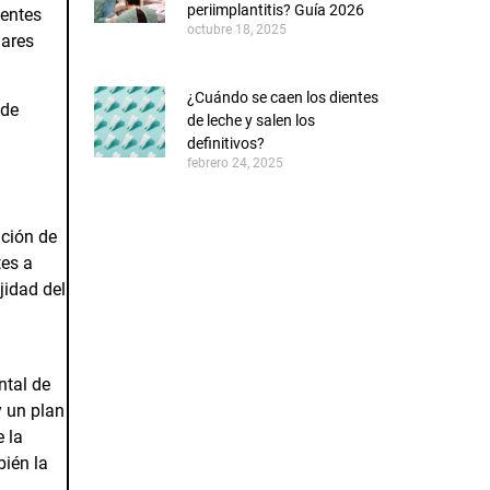
periimplantitis? Guía 2026
ientes
octubre 18, 2025
dares
¿Cuándo se caen los dientes
 de
de leche y salen los
definitivos?
febrero 24, 2025
ación de
tes a
jidad del
ntal de
y un plan
CONOCE AL EQUIPO
e la
bién la