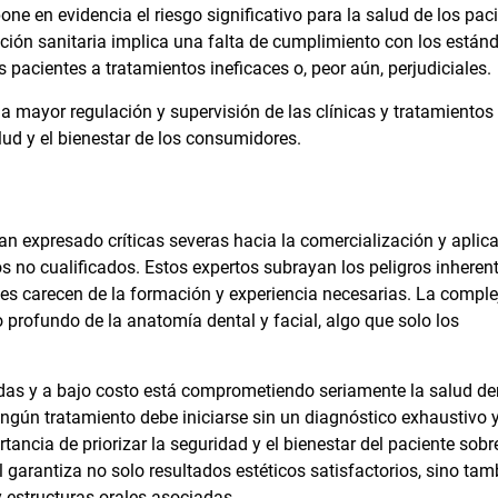
ne en evidencia el riesgo significativo para la salud de los pac
ación sanitaria implica una falta de cumplimiento con los están
pacientes a tratamientos ineficaces o, peor aún, perjudiciales.
a mayor regulación y supervisión de las clínicas y tratamientos
alud y el bienestar de los consumidores.
an expresado críticas severas hacia la comercialización y aplic
s no cualificados. Estos expertos subrayan los peligros inheren
nes carecen de la formación y experiencia necesarias. La comple
 profundo de la anatomía dental y facial, algo que solo los
idas y a bajo costo está comprometiendo seriamente la salud de
ingún tratamiento debe iniciarse sin un diagnóstico exhaustivo 
ancia de priorizar la seguridad y el bienestar del paciente sobr
 garantiza no solo resultados estéticos satisfactorios, sino tam
y estructuras orales asociadas.