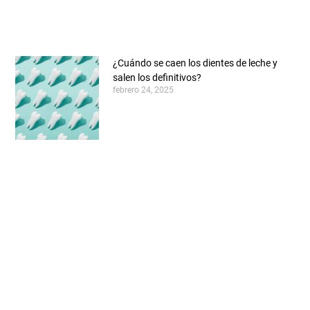
¿Cuándo se caen los dientes de leche y
salen los definitivos?
febrero 24, 2025