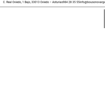
C. Real Oviedo, 1 Bajo, 33013 Oviedo – Asturias
984 28 35 55
info@bousonovarga