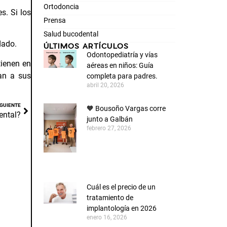
Ortodoncia
s. Si los
Prensa
Salud bucodental
dado.
ÚLTIMOS ARTÍCULOS
Odontopediatría y vías
tienen en
aéreas en niños: Guía
van a sus
completa para padres.
abril 20, 2026
IGUIENTE
🧡 Bousoño Vargas corre
ental?
junto a Galbán
febrero 27, 2026
Cuál es el precio de un
tratamiento de
implantología en 2026
enero 16, 2026