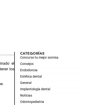
CATEGORÍAS
N EN OVIEDO
Concurso tu mejor sonrisa
inado el
Consejos
tener los
Endodoncia
Estética dental
General
ne.
Implantología dental
Noticias
Odontopediatria