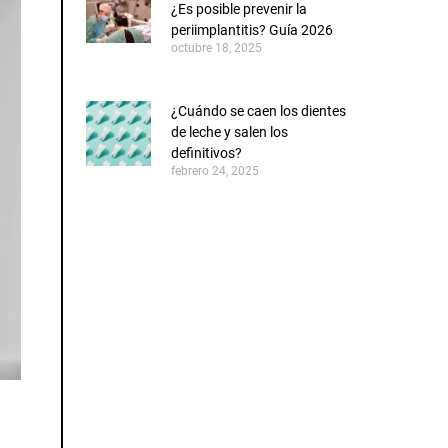
¿Es posible prevenir la
periimplantitis? Guía 2026
octubre 18, 2025
¿Cuándo se caen los dientes
de leche y salen los
definitivos?
febrero 24, 2025
CONOCE AL EQUIPO