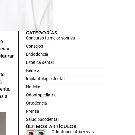
CATEGORÍAS
Concurso tu mejor sonrisa
no
Consejos
nes o
Endodoncia
staurar
Estética dental
General
edo
,
Implantología dental
á
Noticias
ente.
Odontopediatria
as a
Ortodoncia
Prensa
Salud bucodental
ÚLTIMOS ARTÍCULOS
Odontopediatría y vías