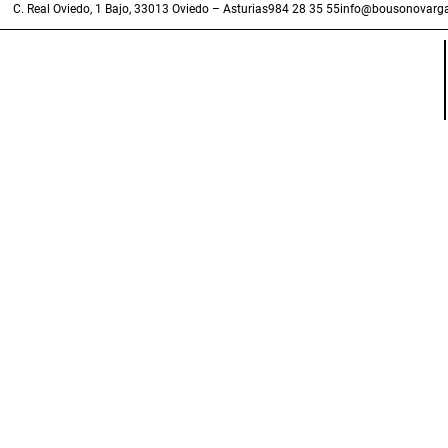
C. Real Oviedo, 1 Bajo, 33013 Oviedo – Asturias
984 28 35 55
info@bousonovarga