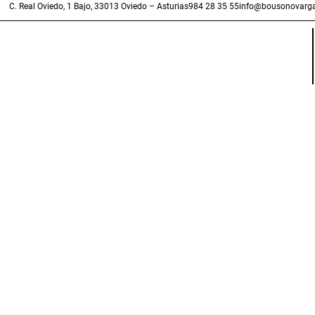
C. Real Oviedo, 1 Bajo, 33013 Oviedo – Asturias
984 28 35 55
info@bousonovarga