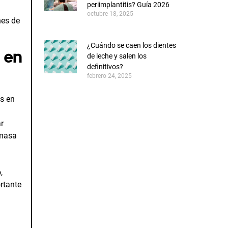
periimplantitis? Guía 2026
octubre 18, 2025
nes de
¿Cuándo se caen los dientes
s en
de leche y salen los
definitivos?
febrero 24, 2025
os en
r
 masa
,
ortante
CONOCE AL EQUIPO