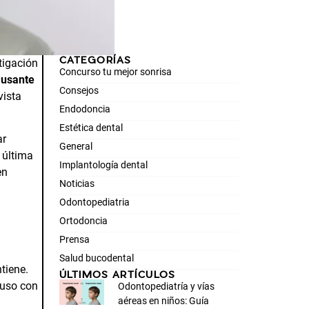
CATEGORÍAS
tigación
Concurso tu mejor sonrisa
ausante
Consejos
vista
Endodoncia
Estética dental
ar
General
 última
Implantología dental
en
Noticias
Odontopediatria
Ortodoncia
Prensa
Salud bucodental
tiene.
ÚLTIMOS ARTÍCULOS
luso con
Odontopediatría y vías
aéreas en niños: Guía